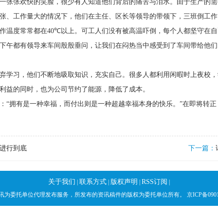
张张欢快的笑脸，很少有人知道他们背后的痛苦与泪水。由于生产的需
张、工作量大的情况下，他们在主任、区长等领导的带领下，三班倒工作
作温度常常都在
40℃
以上。可工人们没有被高温吓倒，每个人都坚守在自
下午都有领导来车间殷殷垂问，让我们在闷热当中感受到了车间带给他们
学习，他们不断地吸取知识，充实自己。很多人都利用闲暇时上夜校，
利益的同时，也为公司节约了能源，降低了成本。
：
“
拥有是一种幸福，而付出则是一种超越幸福本身的快乐。
”
在即将转正
进行到底
下一篇：
关于我们
联系方式
版权声明
RSS订阅
|
|
|
|
讯为委托单位代理发布服务，所发布的资讯稿件的版权为委托单位所有。 京ICP备09018